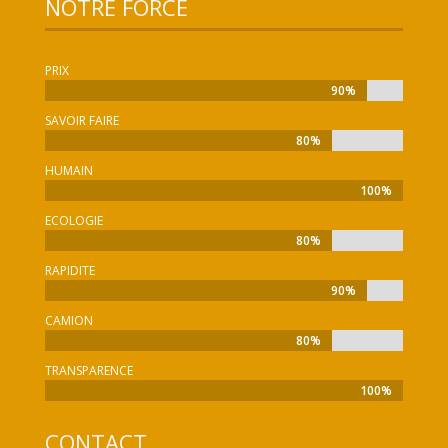
NOTRE FORCE
PRIX
90%
90%
SAVOIR FAIRE
80%
80%
HUMAIN
100%
100%
ECOLOGIE
80%
80%
RAPIDITE
90%
90%
CAMION
80%
80%
TRANSPARENCE
100%
100%
CONTACT