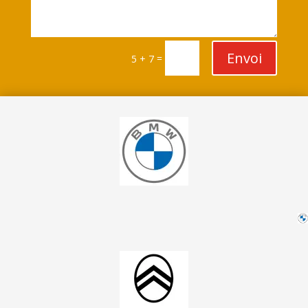
Envoi
=
5 + 7