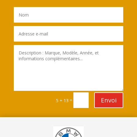
Envoi
=
5 + 13