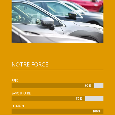
NOTRE FORCE
PRIX
90%
90%
SAVOIR FAIRE
80%
80%
HUMAIN
100%
100%