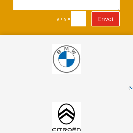
Envoi
=
9 + 9