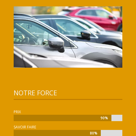
NOTRE FORCE
PRIX
90%
90%
SAVOIR FAIRE
80%
80%