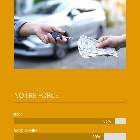
NOTRE FORCE
PRIX
90%
90%
SAVOIR FAIRE
80%
80%