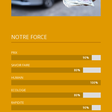
NOTRE FORCE
PRIX
90%
90%
SAVOIR FAIRE
80%
80%
HUMAIN
100%
100%
ECOLOGIE
80%
80%
RAPIDITE
90%
90%