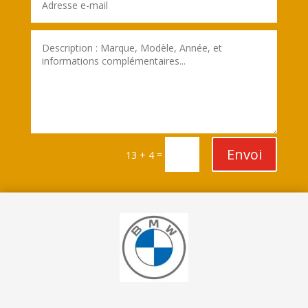
Envoi
=
13 + 4