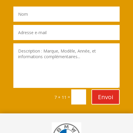
Envoi
=
7 + 11