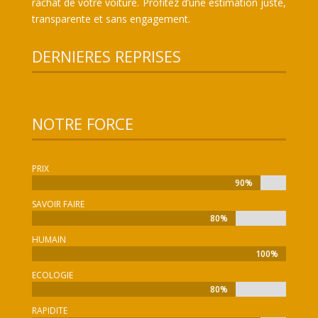
rachat de votre voiture. Profitez d’une estimation juste,
transparente et sans engagement.
DERNIERES REPRISES
NOTRE FORCE
PRIX
90%
90%
SAVOIR FAIRE
80%
80%
HUMAIN
100%
100%
ECOLOGIE
80%
80%
RAPIDITE