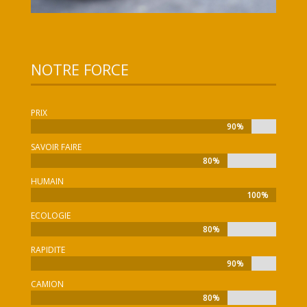
NOTRE FORCE
PRIX
90%
90%
SAVOIR FAIRE
80%
80%
HUMAIN
100%
100%
ECOLOGIE
80%
80%
RAPIDITE
90%
90%
CAMION
80%
80%