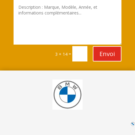
Envoi
=
3 + 14