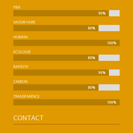
PRIX
90%
90%
SAVOIR FAIRE
80%
80%
HUMAIN
100%
100%
ECOLOGIE
80%
80%
RAPIDITE
90%
90%
CAMION
80%
80%
TRANSPARENCE
100%
100%
CONTACT