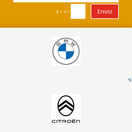
Envoi
=
8 + 4