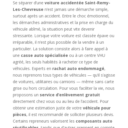
Se séparer d’une
voiture accidentée Saint-Remy-
Les-Chevreuse
n’est jamais une démarche simple,
surtout après un accident. Entre le choc émotionnel,
les démarches administratives et la prise en charge du
véhicule abîmé, la situation peut vite devenir
stressante. Lorsque votre voiture est classée épave ou
irréparable, il n’est plus possible de la vendre à un
particulier. La solution consiste alors à faire appel à
une
casse auto spécialisée
ou à un centre VHU
agréé, les seuls habilités à racheter ce type de
véhicules. Experts en
rachat auto endommagé
,
nous reprenons tous types de véhicules — qu’il s’agisse
de voitures, utilitaires ou camions — même sans carte
grise ou hors circulation. Pour vous faciliter la vie, nous
proposons un
service d’enlèvement gratuit
directement chez vous ou au lieu de l’accident. Pour
obtenir une estimation juste de votre
véhicule pour
pièces
, il est recommandé de solliciter plusieurs devis.
Certains repreneurs valorisent les
composants auto
réutilisables
, tandis que d’autres prennent en compte