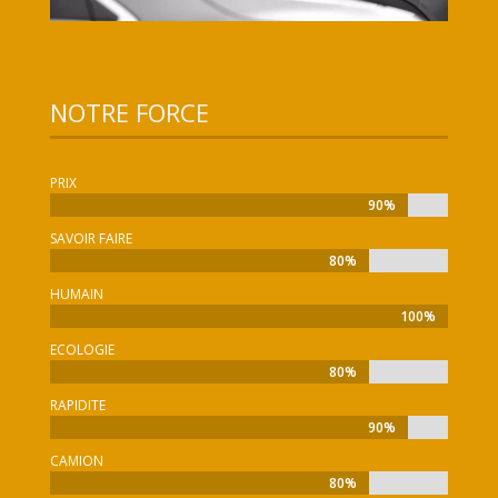
NOTRE FORCE
PRIX
90%
90%
SAVOIR FAIRE
80%
80%
HUMAIN
100%
100%
ECOLOGIE
80%
80%
RAPIDITE
90%
90%
CAMION
80%
80%