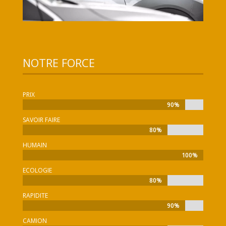
NOTRE FORCE
PRIX
90%
90%
SAVOIR FAIRE
80%
80%
HUMAIN
100%
100%
ECOLOGIE
80%
80%
RAPIDITE
90%
90%
CAMION