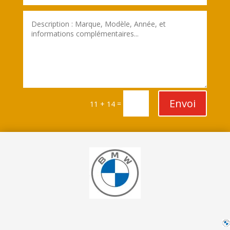
Envoi
=
11 + 14