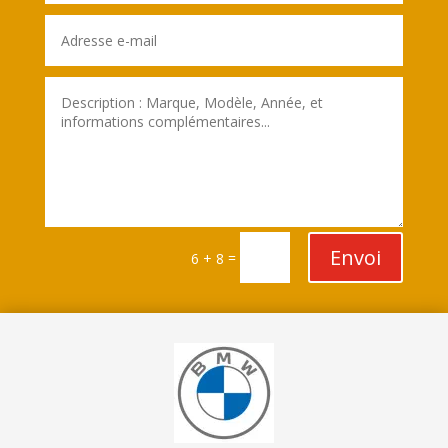
Envoi
=
6 + 8