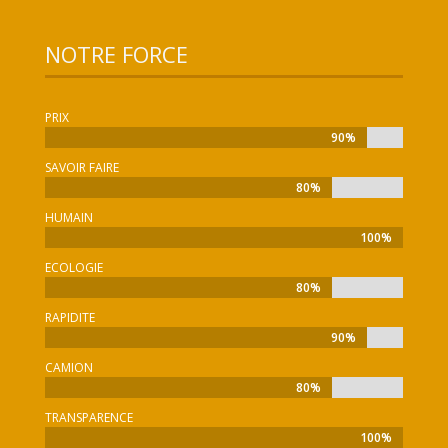
NOTRE FORCE
PRIX
90%
90%
SAVOIR FAIRE
80%
80%
HUMAIN
100%
100%
ECOLOGIE
80%
80%
RAPIDITE
90%
90%
CAMION
80%
80%
TRANSPARENCE
100%
100%