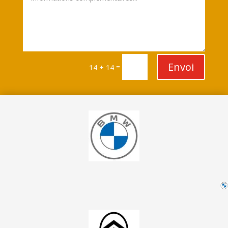
Envoi
=
14 + 14