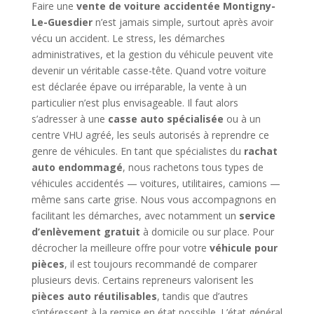
Faire une
vente de voiture accidentée Montigny-
Le-Guesdier
n’est jamais simple, surtout après avoir
vécu un accident. Le stress, les démarches
administratives, et la gestion du véhicule peuvent vite
devenir un véritable casse-tête. Quand votre voiture
est déclarée épave ou irréparable, la vente à un
particulier n’est plus envisageable. Il faut alors
s’adresser à une
casse auto spécialisée
ou à un
centre VHU agréé, les seuls autorisés à reprendre ce
genre de véhicules. En tant que spécialistes du
rachat
auto endommagé
, nous rachetons tous types de
véhicules accidentés — voitures, utilitaires, camions —
même sans carte grise. Nous vous accompagnons en
facilitant les démarches, avec notamment un
service
d’enlèvement gratuit
à domicile ou sur place. Pour
décrocher la meilleure offre pour votre
véhicule pour
pièces
, il est toujours recommandé de comparer
plusieurs devis. Certains repreneurs valorisent les
pièces auto réutilisables
, tandis que d’autres
s’intéressent à la remise en état possible. L’état général