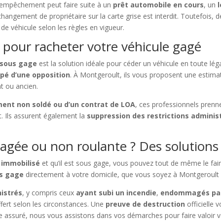
 d’empêchement peut faire suite à un
prêt automobile en cours
, un
changement de propriétaire sur la carte grise est interdit. Toutefois, 
de véhicule selon les règles en vigueur.
 pour racheter votre véhicule gagé
 sous gage
est la solution idéale pour céder un véhicule en toute léga
ppé d’une opposition
. À Montgeroult, ils vous proposent une estima
nt ou ancien.
ent non soldé ou d’un contrat de LOA
, ces professionnels prenn
. Ils assurent également la
suppression des restrictions adminis
gée ou non roulante ? Des solutions
 immobilisé
et qu’il est sous gage, vous pouvez tout de même le fai
us gage
directement à votre domicile, que vous soyez à Montgeroult
nistrés
, y compris ceux
ayant subi un incendie
,
endommagés par
fert selon les circonstances. Une
preuve de destruction
officielle 
re assuré, nous vous assistons dans vos démarches pour faire valoir v