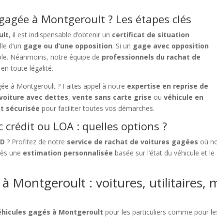
agée à Montgeroult ? Les étapes clés
ult
, il est indispensable d’obtenir un
certificat de situation
lle d’un
gage ou d’une opposition
. Si un
gage avec opposition
sible. Néanmoins, notre équipe de
professionnels du rachat de
en toute légalité.
gée à Montgeroult ? Faites appel à notre
expertise en reprise de
voiture avec dettes
,
vente sans carte grise
ou
véhicule en
et sécurisée
pour faciliter toutes vos démarches.
 crédit ou LOA : quelles options ?
LD
? Profitez de notre
service de rachat de voitures gagées
où no
près une
estimation personnalisée
basée sur l’état du véhicule et l
à Montgeroult : voitures, utilitaires, 
véhicules gagés à Montgeroult
pour les particuliers comme pour le