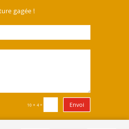
ture gagée !
Envoi
=
10 + 4