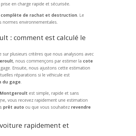
 prise en charge rapide et sécurisée.
 complète de rachat et destruction
. Le
es normes environnementales.
lt : comment est calculé le
 sur plusieurs critères que nous analysons avec
eroult
, nous commençons par estimer la
cote
n gage. Ensuite, nous ajustons cette estimation
ntuelles réparations si le véhicule est
n du gage
.
à Montgeroult
est simple, rapide et sans
igne, vous recevez rapidement une estimation
us
prêt auto
ou que vous souhaitez
revendre
voiture rapidement et