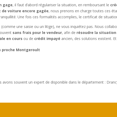
un gage
, il faut d’abord régulariser la situation, en remboursant le
cré
t de voiture encore gagée
, nous prenons en charge toutes ces éta
ranquillité. Une fois ces formalités accomplies, le certificat de situatio
n
(comme une saisie ou un litige), ne vous inquiétez pas. Nous collab
souvent
sans frais pour le vendeur
, afin de
résoudre la situation
ale en cours
ou de
crédit impayé
ancien, des solutions existent. Et 
 à
proche Montgeroult
s avons souvent un expert de disponible dans le département : Dranc