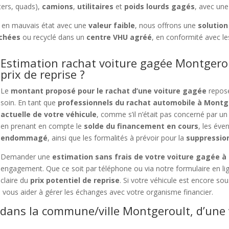
ers, quads),
camions
,
utilitaires
et
poids lourds gagés
, avec une
 en mauvais état avec une
valeur faible
, nous offrons une
solution
chées
ou recyclé dans un
centre VHU agréé
, en conformité avec l
Estimation rachat voiture gagée Montgerou
prix de reprise ?
Le
montant proposé pour le rachat d’une voiture gagée
repose
soin. En tant que
professionnels du rachat automobile à Montg
actuelle de votre véhicule
, comme s’il n’était pas concerné par u
en prenant en compte le
solde du financement en cours
, les éve
endommagé
, ainsi que les formalités à prévoir pour la
suppressio
Demander une
estimation sans frais de votre voiture gagée 
engagement. Que ce soit par téléphone ou via notre formulaire en l
claire du
prix potentiel de reprise
. Si votre véhicule est encore so
 vous aider à gérer les échanges avec votre organisme financier.
 dans la commune/ville Montgeroult, d’une 