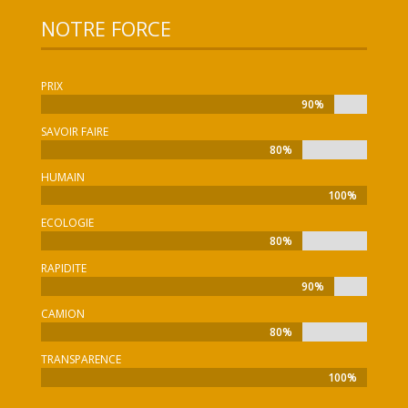
NOTRE FORCE
PRIX
90%
90%
SAVOIR FAIRE
80%
80%
HUMAIN
100%
100%
ECOLOGIE
80%
80%
RAPIDITE
90%
90%
CAMION
80%
80%
TRANSPARENCE
100%
100%