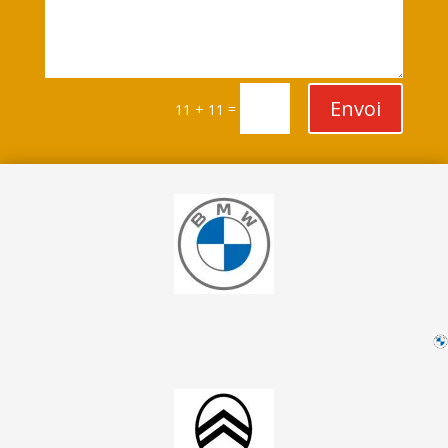
Envoi
=
11 + 11