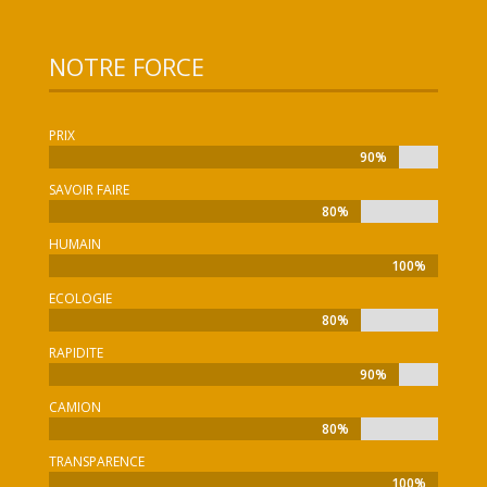
NOTRE FORCE
PRIX
90%
90%
SAVOIR FAIRE
80%
80%
HUMAIN
100%
100%
ECOLOGIE
80%
80%
RAPIDITE
90%
90%
CAMION
80%
80%
TRANSPARENCE
100%
100%