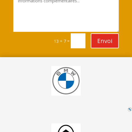
Envoi
=
13 + 7