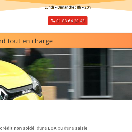
Lundi – Dimanche : 8h – 20h
01 83 64 20 43
nd tout en charge
n
crédit non soldé
, d’une
LOA
ou d’une
saisie