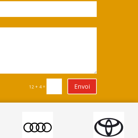
Envoi
=
12 + 4