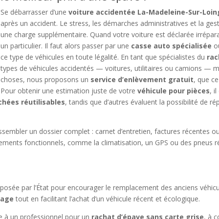
Se débarrasser d’une
voiture accidentée La-Madeleine-Sur-Loin
après un accident. Le stress, les démarches administratives et la g
une charge supplémentaire. Quand votre voiture est déclarée irrépar
un particulier. Il faut alors passer par une
casse auto spécialisée
ou
ce type de véhicules en toute légalité. En tant que spécialistes du
ra
types de véhicules accidentés — voitures, utilitaires ou camions — m
choses, nous proposons un
service d’enlèvement gratuit
, que ce
Pour obtenir une estimation juste de votre
véhicule pour pièces
, i
chées réutilisables
, tandis que d’autres évaluent la possibilité de ré
ssembler un dossier complet : carnet d’entretien, factures récentes ou 
ments fonctionnels, comme la climatisation, un GPS ou des pneus ré
oposée par l’État pour encourager le remplacement des anciens véhicu
sage
tout en facilitant l’achat d’un véhicule récent et écologique.
ure à un professionnel pour un
rachat d’épave sans carte grise
, à 