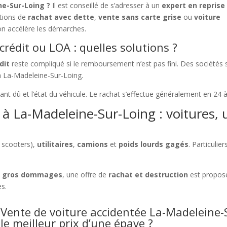
e-Sur-Loing ?
Il est conseillé de s’adresser à un
expert en reprise
ations de
rachat avec dette
,
vente sans carte grise
ou
voiture
ion accélère les démarches.
rédit ou LOA : quelles solutions ?
dit
reste compliqué si le remboursement n’est pas fini. Des sociétés
à La-Madeleine-Sur-Loing.
tant dû et l’état du véhicule. Le rachat s’effectue généralement en 24
à La-Madeleine-Sur-Loing : voitures, ut
 scooters),
utilitaires
,
camions
et
poids lourds gagés
. Particuli
c
gros dommages
, une offre de
rachat et destruction
est proposé
s.
Vente de voiture accidentée La-Madeleine-
le meilleur prix d’une épave ?