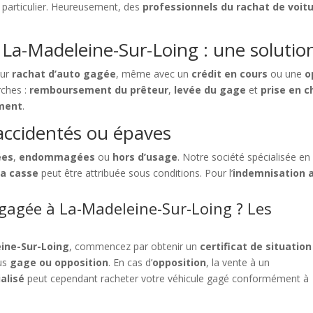
un particulier. Heureusement, des
professionnels du rachat de voit
 La-Madeleine-Sur-Loing : une solutio
our
rachat d’auto gagée
, même avec un
crédit en cours
ou une
o
rches :
remboursement du prêteur
,
levée du gage
et
prise en c
ement
.
accidentés ou épaves
ées
,
endommagées
ou
hors d’usage
. Notre société spécialisée e
la casse
peut être attribuée sous conditions. Pour l’
indemnisation 
agée à La-Madeleine-Sur-Loing ? Les
ine-Sur-Loing
, commencez par obtenir un
certificat de situation
ous
gage ou opposition
. En cas d’
opposition
, la vente à un
alisé
peut cependant racheter votre véhicule gagé conformément à