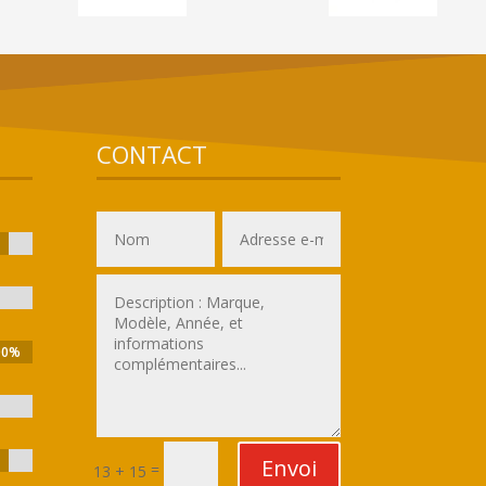
CONTACT
00%
00%
Envoi
=
13 + 15