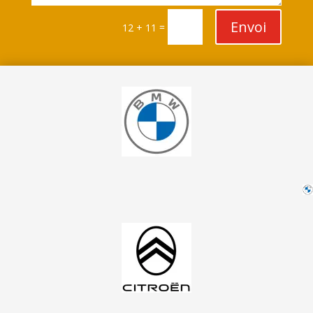
Envoi
=
12 + 11