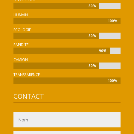
80%
80%
HUMAIN
100%
100%
ECOLOGIE
80%
80%
RAPIDITE
90%
90%
CAMION
80%
80%
TRANSPARENCE
100%
100%
CONTACT