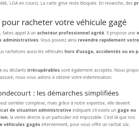
oldé, LOA en cours). La carte grise reste bloquée. En revanche, des
pr
 pour racheter votre véhicule gagé
t
, faites appel à un
acheteur professionnel agréé
. Il propose une
o
ns administratives
. Vous pouvez ainsi
revendre rapidement votre
s rachetons aussi les véhicules
hors d’usage, accidentés ou en 
n
ou déclarés
irrécupérables
sont également acceptés. Nous propos
st assuré, nous vous aidons à obtenir votre indemnisation.
ndecourt : les démarches simplifiées
eut sembler complexe, mais grâce à notre expertise, elle devient
ficat de situation administrative
indiquant s’il existe un
gage ou
tion
, la vente directe à un particulier est impossible. C’est là que nos
de véhicules gagés
interviennent, pour vous offrir un rachat sûr,