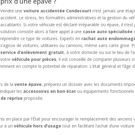
prix d’une épave ?
Vendre une
voiture accidentée Condecourt
n’est jamais une étape
accident. Le stress, les formalités administratives et la gestion du 
accablants. Si votre véhicule est déclaré irréparable ou épave, il n’est 
solution consiste alors à faire appel à une
casse auto spécialisée
o
reprendre ce type de voitures. Experts en
rachat auto endommag
s’agisse de voitures, utilitaires ou camions, même sans carte grise. 
service d’enlèvement gratuit
, à votre domicile ou sur le lieu de l
votre
véhicule pour pièces
, il est conseillé de comparer plusieurs 
prennent en compte le potentiel de réparation. L’état général et l’âge d
rs de la
vente épave
, préparez un dossier avec les documents importa
’indiquer les
accessoires en bon état
ou équipements fonctionnels 
 de reprise
proposée.
r mis en place par l’État pour encourager le remplacement des anciens
ur à un
véhicule hors d’usage
tout en facilitant l’achat d’une voitur