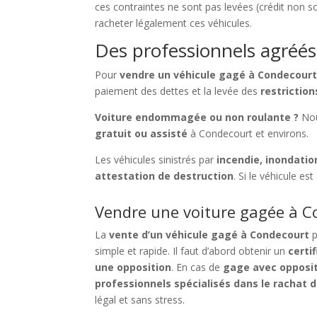
ces contraintes ne sont pas levées (crédit non s
racheter légalement ces véhicules.
Des professionnels agréés
Pour
vendre un véhicule gagé à Condecour
paiement des dettes et la levée des
restrictio
Voiture endommagée ou non roulante ?
Nou
gratuit ou assisté
à Condecourt et environs.
Les véhicules sinistrés par
incendie, inondatio
attestation de destruction
. Si le véhicule e
Vendre une voiture gagée à Co
La
vente d’un véhicule gagé à Condecourt
p
simple et rapide. Il faut d’abord obtenir un
certi
une opposition
. En cas de
gage avec opposi
professionnels spécialisés dans le rachat 
légal et sans stress.