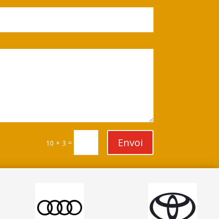
Envoi
=
10 + 3