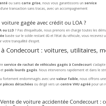
denté
ou sans
carte grise
, nous vous garantissons un
service
ez d’une transaction sans tracas, avec un accompagnement
voiture gagée avec crédit ou LOA ?
OA ou LLD
? Pas d’inquiétude, nous prenons en charge toutes les déma
sée
basée sur le solde restant dû et l’état du véhicule, vous recevrez
r votre tranquillité d’esprit.
à Condecourt : voitures, utilitaires, m
tre
service de rachat de véhicules gagés à Condecourt
s’adapte 
et
poids lourds gagés
. Nous intervenons rapidement et dans le stri
u fortement endommagés avec une
valeur faible
, nous offrons un
r pièces détachées
ou dirigé vers un
centre VHU agréé
pour un r
Vente de voiture accidentée Condecourt : 