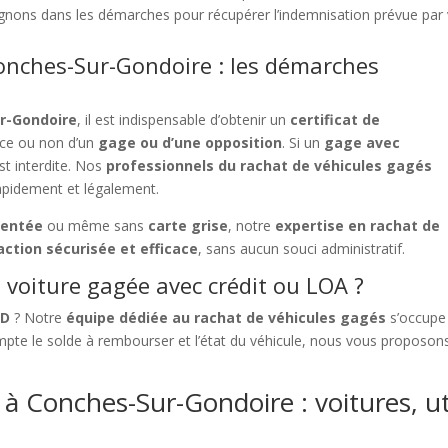
ons dans les démarches pour récupérer l’indemnisation prévue par v
onches-Sur-Gondoire : les démarches
ur-Gondoire
, il est indispensable d’obtenir un
certificat de
nce ou non d’un
gage ou d’une opposition
. Si un
gage avec
est interdite. Nos
professionnels du rachat de véhicules gagés
rapidement et légalement.
dentée
ou même sans
carte grise
, notre
expertise en rachat de
action sécurisée et efficace
, sans aucun souci administratif.
voiture gagée avec crédit ou LOA ?
LD
? Notre
équipe dédiée au rachat de véhicules gagés
s’occupe 
pte le solde à rembourser et l’état du véhicule, nous vous proposo
à Conches-Sur-Gondoire : voitures, uti