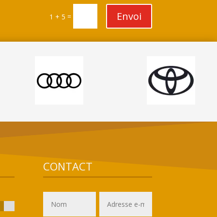
Envoi
=
1 + 5
CONTACT