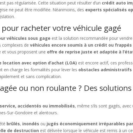
’est pas régularisée. Cette situation peut résulter d’un
crédit auto i
 grise ne peut être modifiée. Néanmoins, des
experts spécialisés o
islation.
 pour racheter votre véhicule gagé
our véhicules sous gage
est la solution recommandée pour vendre vo
rs complexes de
véhicules encore soumis à un crédit ou frappés
ise et vous proposent une
offre de reprise juste et adaptée à l’éta
 location avec option d’achat (LOA)
est encore actif, ces profes
 en charge les formalités pour lever les
obstacles administratifs
apidement et sans complication.
gée ou non roulante ? Des solutions 
 service, accidentés ou immobilisés
, même s’ils sont gagés, avec 
es-Sur-Gondoire et alentours.
été
brûlés
,
inondés
ou
jugés économiquement irréparables par
elle de destruction
est délivrée lorsque le véhicule est remis à un c