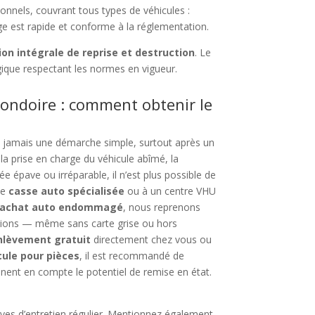
ionnels, couvrant tous types de véhicules :
ge est rapide et conforme à la réglementation.
ion intégrale de reprise et destruction
. Le
gique respectant les normes en vigueur.
ondoire : comment obtenir le
t jamais une démarche simple, surtout après un
la prise en charge du véhicule abîmé, la
ée épave ou irréparable, il n’est plus possible de
une
casse auto spécialisée
ou à un centre VHU
rachat auto endommagé
, nous reprenons
camions — même sans carte grise ou hors
enlèvement gratuit
directement chez vous ou
cule pour pièces
, il est recommandé de
nnent en compte le potentiel de remise en état.
euves d’entretien régulier. Mentionnez également