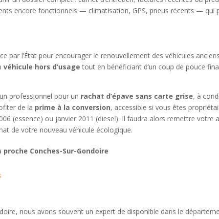
ts encore fonctionnels — climatisation, GPS, pneus récents — qui
lace par l’État pour encourager le renouvellement des véhicules ancie
un
véhicule hors d’usage
tout en bénéficiant d’un coup de pouce finan
à un professionnel pour un
rachat d’épave sans carte grise
, à cond
fiter de la
prime à la conversion
, accessible si vous êtes propriéta
006 (essence) ou janvier 2011 (diesel). Il faudra alors remettre votr
achat de votre nouveau véhicule écologique.
 à
proche Conches-Sur-Gondoire
s
oire, nous avons souvent un expert de disponible dans le départeme