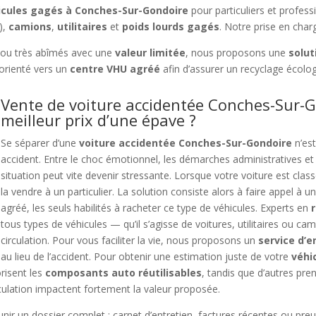
hicules gagés à Conches-Sur-Gondoire
pour particuliers et profess
),
camions
,
utilitaires
et
poids lourds gagés
. Notre prise en char
ou très abîmés avec une
valeur limitée
, nous proposons une
solut
orienté vers un
centre VHU agréé
afin d’assurer un recyclage écolo
Vente de voiture accidentée Conches-Sur-G
meilleur prix d’une épave ?
Se séparer d’une
voiture accidentée Conches-Sur-Gondoire
n’es
accident. Entre le choc émotionnel, les démarches administratives et 
situation peut vite devenir stressante. Lorsque votre voiture est class
la vendre à un particulier. La solution consiste alors à faire appel à 
agréé, les seuls habilités à racheter ce type de véhicules. Experts en
tous types de véhicules — qu’il s’agisse de voitures, utilitaires ou 
circulation. Pour vous faciliter la vie, nous proposons un
service d’
au lieu de l’accident. Pour obtenir une estimation juste de votre
véhi
orisent les
composants auto réutilisables
, tandis que d’autres pre
rculation impactent fortement la valeur proposée.
unir un dossier complet : carnet d’entretien, factures récentes ou pr