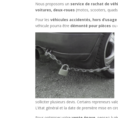
Nous proposons un
service de rachat de vé
voitures, deux-roues
(motos, scooters, quads
Pour les
véhicules accidentés, hors d’usage
véhicule pourra être
démonté pour pièces
ou 
solliciter plusieurs devis. Certains repreneurs val
L’état général et la date de première mise en ci
Pour optimiser votre
vente épave
, pensez à ré