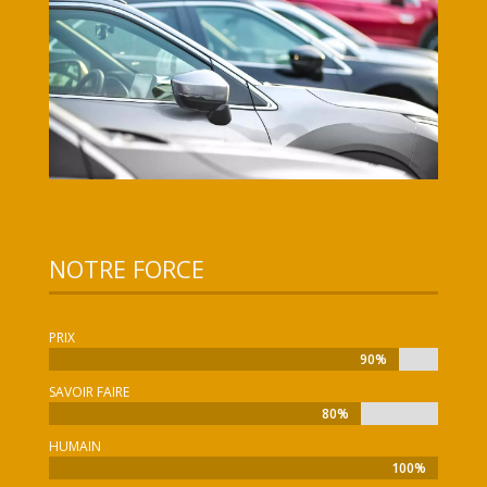
NOTRE FORCE
PRIX
90%
90%
SAVOIR FAIRE
80%
80%
HUMAIN
100%
100%