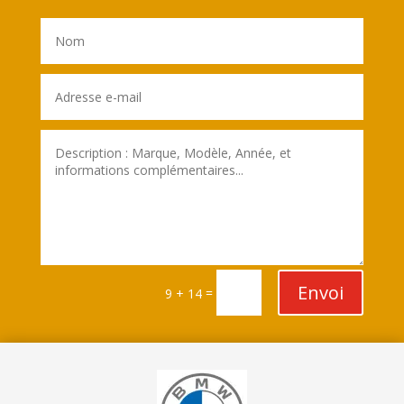
Envoi
=
9 + 14