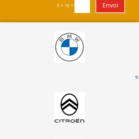
Envoi
=
5 + 10