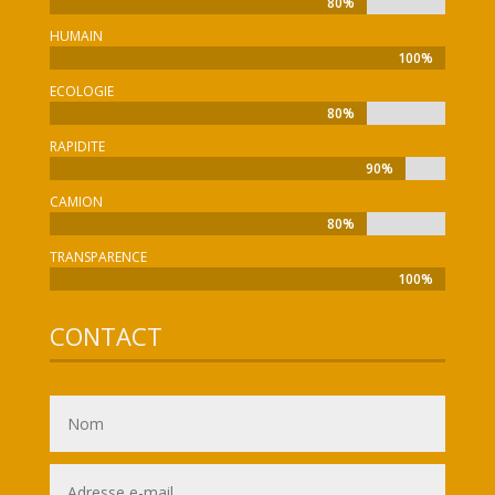
80%
80%
HUMAIN
100%
100%
ECOLOGIE
80%
80%
RAPIDITE
90%
90%
CAMION
80%
80%
TRANSPARENCE
100%
100%
CONTACT