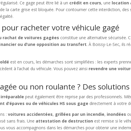
régularisé. Ce gage peut être lié à un
crédit en cours
, une
location
de la carte grise est bloquée. Pour contourner cette interdiction, des
égalité.
 pour racheter votre véhicule gagé
au rachat de voitures gagées
constitue une alternative sécurisée. 
inancier ou d’une opposition au transfert
. À Boissy-Le-Sec, ils r
soldé
est en cours, les démarches sont simplifiées : les experts prenn
ocèdent à l’achat du véhicule. Vous pouvez ainsi
revendre une voitu
gée ou non roulante ? Des solutions 
irréparable
peut également être reprise par des professionnels. Mêm
t d’épaves ou de véhicules HS sous gage
directement à votre do
ons :
voitures accidentées
,
grillées par un incendie
,
inondées
o
sé sans frais. Une
attestation de destruction
est remise si le véh
ous vous accompagnons dans les démarches pour obtenir une indemnis