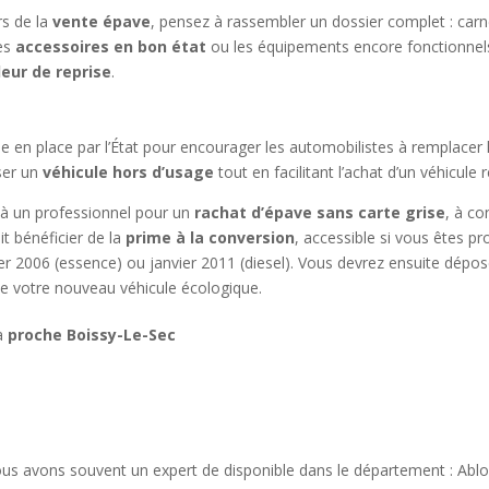
rs de la
vente épave
, pensez à rassembler un dossier complet : carnet
les
accessoires en bon état
ou les équipements encore fonctionnels
leur de reprise
.
e en place par l’État pour encourager les automobilistes à remplacer 
iser un
véhicule hors d’usage
tout en facilitant l’achat d’un véhicule
e à un professionnel pour un
rachat d’épave sans carte grise
, à co
t bénéficier de la
prime à la conversion
, accessible si vous êtes pr
ier 2006 (essence) ou janvier 2011 (diesel). Vous devrez ensuite dépo
 de votre nouveau véhicule écologique.
 à
proche Boissy-Le-Sec
us avons souvent un expert de disponible dans le département : Abl