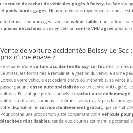
tre
service de rachat de véhicules gagés à Boissy-Le-Sec
s’adap
et
poids lourds gagés
. Nous intervenons rapidement et dans le stri
u fortement endommagés avec une
valeur faible
, nous offrons un
r pièces détachées
ou dirigé vers un
centre VHU agréé
pour un r
Vente de voiture accidentée Boissy-Le-Sec 
prix d’une épave ?
Se séparer d’une
voiture accidentée Boissy-Le-Sec
n’est jamais u
Le stress, les formalités à remplir et la gestion du véhicule abîmé pe
Lorsque votre véhicule est déclaré épave ou irréparable, sa vente à un 
passer par une
casse auto spécialisée
ou un centre VHU agréé, le
voitures. En tant que professionnels du
rachat auto endommagé
,
voitures, utilitaires, camions — même si vous n’avez plus la carte gri
votre disposition un
service d’enlèvement gratuit
, que ce soit ch
Pour obtenir une proposition juste concernant votre
véhicule pour 
détachées réutilisables
, tandis que d’autres estiment le potentiel d