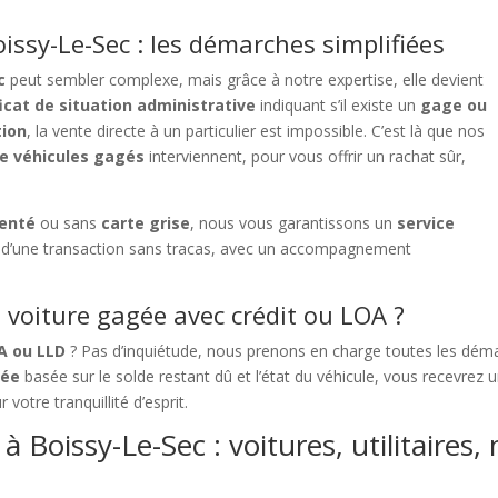
issy-Le-Sec : les démarches simplifiées
c
peut sembler complexe, mais grâce à notre expertise, elle devient
ficat de situation administrative
indiquant s’il existe un
gage ou
tion
, la vente directe à un particulier est impossible. C’est là que nos
de véhicules gagés
interviennent, pour vous offrir un rachat sûr,
denté
ou sans
carte grise
, nous vous garantissons un
service
ez d’une transaction sans tracas, avec un accompagnement
voiture gagée avec crédit ou LOA ?
OA ou LLD
? Pas d’inquiétude, nous prenons en charge toutes les déma
sée
basée sur le solde restant dû et l’état du véhicule, vous recevrez
r votre tranquillité d’esprit.
 Boissy-Le-Sec : voitures, utilitaires,