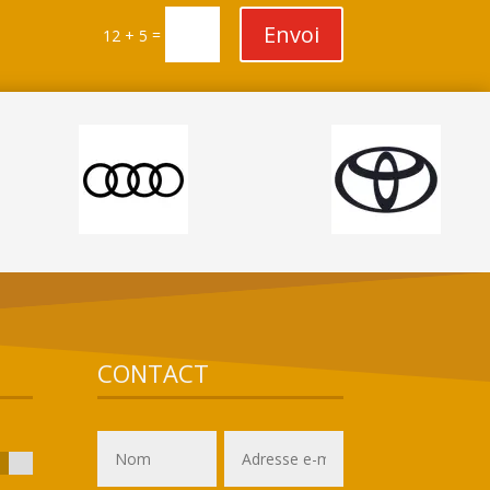
Envoi
=
12 + 5
CONTACT