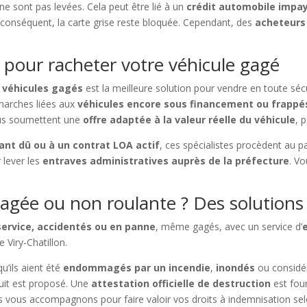
 ne sont pas levées. Cela peut être lié à un
crédit automobile impa
r conséquent, la carte grise reste bloquée. Cependant, des
acheteurs 
 pour racheter votre véhicule gagé
e véhicules gagés
est la meilleure solution pour vendre en toute sécu
marches liées aux
véhicules encore sous financement ou frappés
vous soumettent une
offre adaptée à la valeur réelle du véhicule
, 
tant dû ou à un contrat LOA actif
, ces spécialistes procèdent au 
 lever les
entraves administratives auprès de la préfecture
. V
gée ou non roulante ? Des solutions e
service, accidentés ou en panne
, même gagés, avec un service d’
 Viry-Chatillon.
u’ils aient été
endommagés par un incendie
,
inondés
ou consid
tuit est proposé. Une
attestation officielle de destruction
est four
us vous accompagnons pour faire valoir vos droits à indemnisation sel