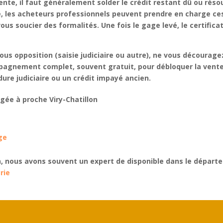
vente
, il faut généralement solder le
crédit restant dû
ou résou
e
, les acheteurs professionnels peuvent prendre en charge ce
s soucier des formalités. Une fois le gage levé, le certificat
ous opposition
(saisie judiciaire ou autre), ne vous décourage
pagnement complet
, souvent
gratuit
, pour
débloquer la vente
ure judiciaire
ou un
crédit impayé
ancien.
agée à
proche Viry-Chatillon
e
ge
on, nous avons souvent un expert de disponible dans le départ
rie