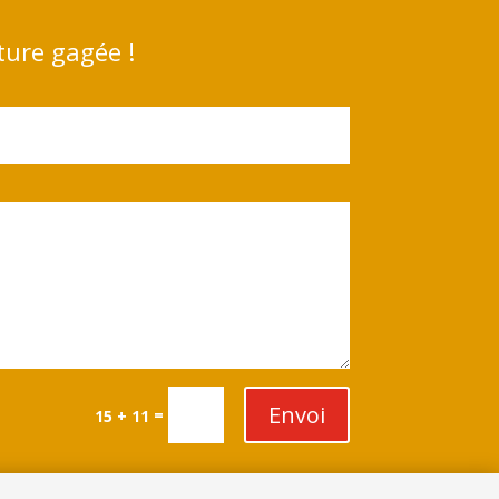
ture gagée !
Envoi
=
15 + 11