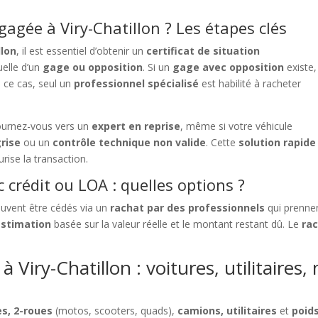
gée à Viry-Chatillon ? Les étapes clés
llon
, il est essentiel d’obtenir un
certificat de situation
uelle d’un
gage ou opposition
. Si un
gage avec opposition
existe,
s ce cas, seul un
professionnel spécialisé
est habilité à racheter
ournez-vous vers un
expert en reprise
, même si votre véhicule
rise
ou un
contrôle technique non valide
. Cette
solution rapide
rise la transaction.
 crédit ou LOA : quelles options ?
uvent être cédés via un
rachat par des professionnels
qui prennen
estimation
basée sur la valeur réelle et le montant restant dû. Le
rac
 Viry-Chatillon : voitures, utilitaires,
es, 2-roues
(motos, scooters, quads),
camions, utilitaires
et
poid