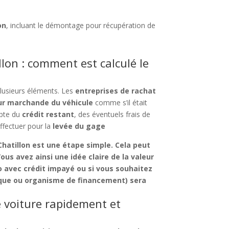
on
, incluant le démontage pour récupération de
llon : comment est calculé le
plusieurs éléments. Les
entreprises de rachat
ur marchande du véhicule
comme s’il était
mpte du
crédit restant
, des éventuels frais de
ffectuer pour la
levée du gage
Chatillon
est une étape simple. Cela peut
ous avez ainsi une idée claire de la
valeur
o avec crédit impayé
ou si vous souhaitez
anque ou organisme de financement) sera
e voiture rapidement et