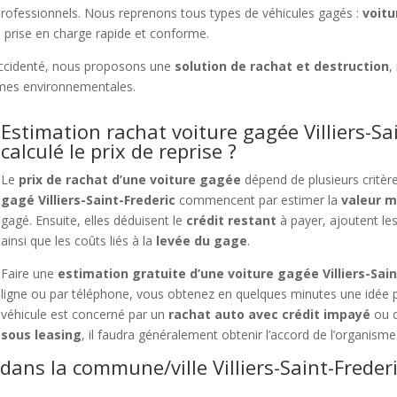
t professionnels. Nous reprenons tous types de véhicules gagés :
voitu
e prise en charge rapide et conforme.
ccidenté, nous proposons une
solution de rachat et destruction
,
rmes environnementales.
Estimation rachat voiture gagée Villiers-Sa
calculé le prix de reprise ?
Le
prix de rachat d’une voiture gagée
dépend de plusieurs critèr
gagé Villiers-Saint-Frederic
commencent par estimer la
valeur m
gagé. Ensuite, elles déduisent le
crédit restant
à payer, ajoutent les
ainsi que les coûts liés à la
levée du gage
.
Faire une
estimation gratuite d’une voiture gagée Villiers-Sain
ligne ou par téléphone, vous obtenez en quelques minutes une idée 
véhicule est concerné par un
rachat auto avec crédit impayé
ou q
sous leasing
, il faudra généralement obtenir l’accord de l’organisme 
dans la commune/ville Villiers-Saint-Freder