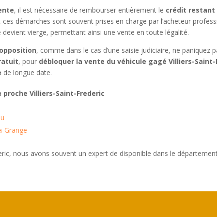
vente
, il est nécessaire de rembourser entièrement le
crédit restant
, ces démarches sont souvent prises en charge par l’acheteur professio
ve devient vierge, permettant ainsi une vente en toute légalité.
opposition
, comme dans le cas d’une saisie judiciaire, ne paniquez 
ratuit
, pour
débloquer la vente du véhicule gagé Villiers-Saint-
é
de longue date.
 à
proche Villiers-Saint-Frederic
au
La-Grange
ederic, nous avons souvent un expert de disponible dans le départeme