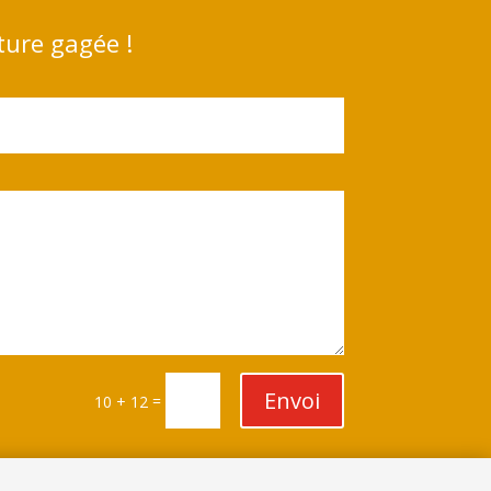
ture gagée !
Envoi
=
10 + 12