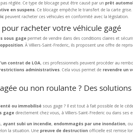
t pas réglée. Ce type de blocage peut être causé par un
prêt automob
ative en suspens
. Ce blocage empêche le transfert de la carte gris
ic
peuvent racheter ces véhicules en conformité avec la législation.
 pour racheter votre véhicule gagé
es sous gage
permet de vendre dans des conditions claires et sécuri
 opposition
. À Villiers-Saint-Frederic, ils proposent une offre de repr
’un contrat de LOA
, ces professionnels peuvent procéder au rembo
restrictions administratives
. Cela vous permet de
revendre un vé
ée ou non roulante ? Des solutions ex
denté ou immobilisé
sous gage ? Il est tout à fait possible de le cé
us gage
directement chez vous, à Villiers-Saint-Frederic ou dans ses e
s
,
ayant subi un incendie
,
endommagés par une inondation
, o
elon la situation. Une
preuve de destruction
officielle est remise l