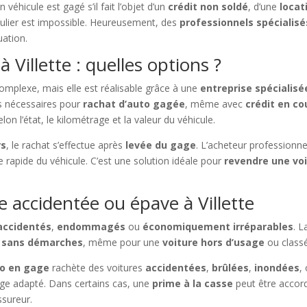
véhicule est gagé s’il fait l’objet d’un
crédit non soldé
, d’une
locat
ticulier est impossible. Heureusement, des
professionnels spécialisé
uation.
Villette : quelles options ?
mplexe, mais elle est réalisable grâce à une
entreprise spécialisé
ns nécessaires pour
rachat d’auto gagée
, même avec
crédit en co
lon l’état, le kilométrage et la valeur du véhicule.
rs
, le rachat s’effectue après
levée du gage
. L’acheteur professionn
ise rapide du véhicule. C’est une solution idéale pour
revendre une vo
 accidentée ou épave à Villette
accidentés
,
endommagés
ou
économiquement irréparables
. L
e sans démarches
, même pour une
voiture hors d’usage
ou clas
to en gage
rachète des voitures
accidentées
,
brûlées
,
inondées
,
e adapté. Dans certains cas, une
prime à la casse
peut être accordé
ssureur.