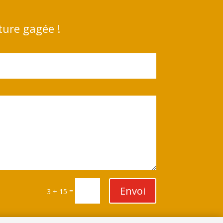
ture gagée !
Envoi
=
3 + 15