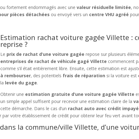
ou fortement endommagés avec une
valeur résiduelle limitée
, n
our pièces détachées
ou envoyé vers un
centre VHU agréé
pour
Estimation rachat voiture gagée Villette : 
reprise ?
Le
prix de rachat d’une voiture gagée
repose sur plusieurs élém
entreprises de rachat de véhicule gagé Villette
commencent pa
comme s’il était entièrement libre. Ensuite, cette estimation est aju
à rembourser
, des potentiels
frais de réparation
si la voiture est
la
levée du gage
.
Obtenir une
estimation gratuite d’une voiture gagée Villette
es
un simple appel suffisent pour recevoir une estimation claire de la
va
cette démarche. Dans le cas d’un
rachat auto avec crédit impayé
er par votre établissement de crédit pour obtenir leur feu vert avant to
dans la commune/ville Villette, d’une voitu