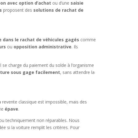
ion avec option d’achat
ou d’une
saisie
s
proposent des
solutions de rachat de
e dans le rachat de véhicules gagés
comme
urs
ou
opposition administrative
. Ils
el se charge du paiement du solde à l’organisme
iture sous gage facilement
, sans attendre la
a revente classique est impossible, mais des
sée
épave
.
 ou techniquement non réparables. Nous
e si la voiture remplit les critères. Pour