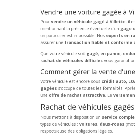
Vendre une voiture gagée à Vil
Pour
vendre un véhicule gagé à Villette
, il 
mentionnant la présence éventuelle d’un
gage o
un particulier est impossible. Nos
experts en r
assurer une
transaction fiable et conforme à 
Que votre véhicule soit
gagé
,
en panne
,
end
rachat de véhicules difficiles
vous garantit u
Comment gérer la vente d’une 
Votre véhicule est encore sous
crédit auto, L
gagées
s’occupe de toutes les formalités. Apr
une
offre de rachat attractive
. Le
versement
Rachat de véhicules gagés à
Nous mettons à disposition un
service comple
types de véhicules :
voitures, deux-roues
(mot
respectueuse des obligations légales.