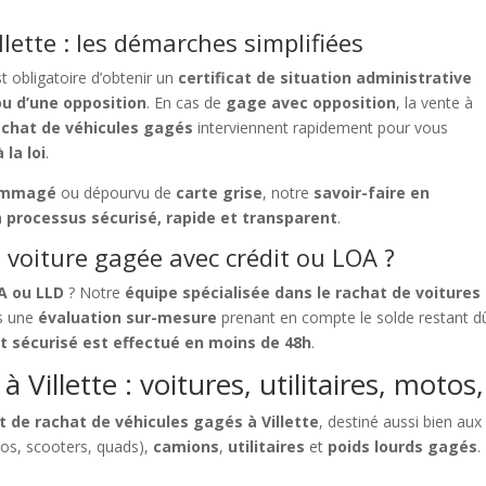
lette : les démarches simplifiées
est obligatoire d’obtenir un
certificat de situation administrative
u d’une opposition
. En cas de
gage avec opposition
, la vente à
achat de véhicules gagés
interviennent rapidement pour vous
la loi
.
ommagé
ou dépourvu de
carte grise
, notre
savoir-faire en
n
processus sécurisé, rapide et transparent
.
voiture gagée avec crédit ou LOA ?
OA ou LLD
? Notre
équipe spécialisée dans le rachat de voitures
ès une
évaluation sur-mesure
prenant en compte le solde restant dû
 sécurisé est effectué en moins de 48h
.
 Villette : voitures, utilitaires, moto
t de rachat de véhicules gagés à Villette
, destiné aussi bien aux
os, scooters, quads),
camions
,
utilitaires
et
poids lourds gagés
.