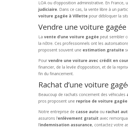
LOA ou d’opposition administrative. En France, un 
judiciaire
. Dans ce cas, la vente libre à un par
voiture gagée à Villette
pour débloquer la sit
Vendre une voiture gagée à 
La
vente d’une voiture gagée
peut sembler co
la nôtre. Ces professionnels ont les autorisatio
proposent souvent une
estimation gratuite
se
Pour
vendre une voiture avec crédit en cou
financier, de la levée d’opposition, et de la repr
fin du financement.
Rachat d’une voiture gagée
Beaucoup de rachats concernent des véhicules
pros proposent une
reprise de voiture gagé
Notre entreprise de
casse auto
ou
rachat au
assurons l’
enlèvement gratuit
avec remorquag
l’
indemnisation assurance
, contactez votre a