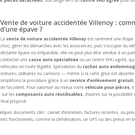
r pièces détachées
, soit dirigé vers un
centre VHU agréé
pour un
Vente de voiture accidentée Villenoy : comm
d’une épave ?
La
vente de voiture accidentée Villenoy
est rarement une étape fa
choc, gérer les démarches avec les assurances, puis s’occuper du v
déclarée épave ou irréparable, elle ne peut plus être vendue à un parti
contacter une
casse auto spécialisée
ou un centre VHU agréé, qui 
véhicules en toute légalité. Spécialistes du
rachat auto endomma
voitures, utilitaires ou camions — même si la carte grise est absente
simplifions la procédure grâce à un
service d’enlèvement gratuit
de l’accident. Pour valoriser au mieux votre
véhicule pour pièces
, 
t sur les
composants auto réutilisables
, d’autres sur la possibilit
 final proposé.
elques documents clés : carnet d’entretien, factures récentes, ou preuv
ts fonctionnels, comme la climatisation, un GPS ou des pneus en bon