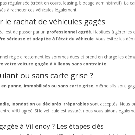
t pas régularisée (crédit en cours, leasing, blocage administratif). La
sés à racheter ces véhicules légalement.
 le rachat de véhicules gagés
idéal est de passer par un
professionnel agréé
. Habitués à gérer les
fre sérieuse et adaptée à l’état du véhicule
. Vous évitez les dém
ionnel règle directement les sommes dues et prend en charge les dé
e votre voiture gagée à Villenoy sans contrainte
.
ulant ou sans carte grise ?
 en panne, immobilisés ou sans carte grise
, même s’ils sont ga
ndie, inondation
ou
déclarés irréparables
sont acceptés. Nous o
centre VHU agréé. Si le véhicule est assuré, nous vous aidons égalem
gée à Villenoy ? Les étapes clés