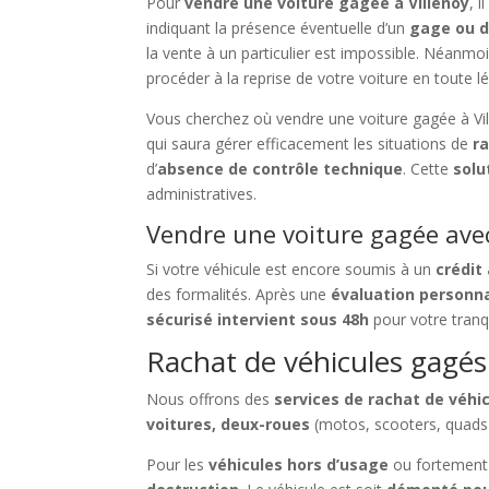
Pour
vendre une voiture gagée à Villenoy
, 
indiquant la présence éventuelle d’un
gage ou d
la vente à un particulier est impossible. Néanmo
procéder à la reprise de votre voiture en toute lé
Vous cherchez où vendre une voiture gagée à Vil
qui saura gérer efficacement les situations de
r
d’
absence de contrôle technique
. Cette
solu
administratives.
Vendre une voiture gagée avec
Si votre véhicule est encore soumis à un
crédit
des formalités. Après une
évaluation personn
sécurisé intervient sous 48h
pour votre tranqui
Rachat de véhicules gagés à
Nous offrons des
services de rachat de véhi
voitures, deux-roues
(motos, scooters, quads
Pour les
véhicules hors d’usage
ou fortemen