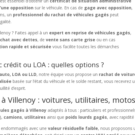
il est essentiel d’obtenir un
certificat de situation administrative
’une opposition
sur le véhicule. En cas de
gage avec opposition
,
ins, un
professionnel du rachat de véhicules gagés
peut
galité.
lenoy ? Faites appel à un
expert en reprise de véhicules gagés
,
achat avec dettes
, de
vente sans carte grise
ou en cas
tion rapide et sécurisée
vous facilite toutes les démarches
 crédit ou LOA : quelles options ?
 auto, LOA ou LLD
, notre équipe vous propose un
rachat de voitu
alisée
basée sur l’état du véhicule et le solde restant, vous recevrez 
llité d’esprit.
 Villenoy : voitures, utilitaires, moto
cules gagés à Villenoy
adaptés à tous : particuliers et professionne
),
camions
,
utilitaires
ainsi que
poids lourds gagés
, avec rapidité
t endommagés avec une
valeur résiduelle faible
, nous proposons