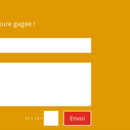
ture gagée !
Envoi
=
11 + 12