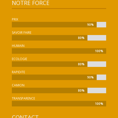
NOTRE FORCE
PRIX
90%
90%
SAVOIR FAIRE
80%
80%
HUMAIN
100%
100%
ECOLOGIE
80%
80%
RAPIDITE
90%
90%
CAMION
80%
80%
TRANSPARENCE
100%
100%
CONTACT