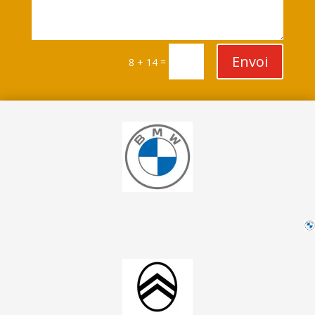
Envoi
=
8 + 14