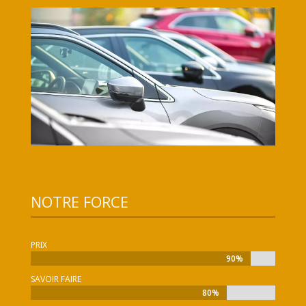
NOTRE FORCE
PRIX
90%
90%
SAVOIR FAIRE
80%
80%