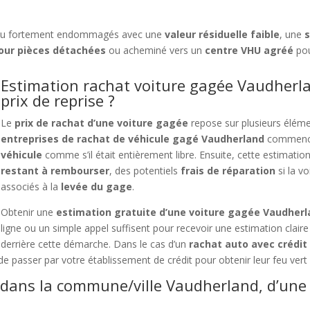
u fortement endommagés avec une
valeur résiduelle faible
, une
s
ur pièces détachées
ou acheminé vers un
centre VHU agréé
pou
Estimation rachat voiture gagée Vaudherla
prix de reprise ?
Le
prix de rachat d’une voiture gagée
repose sur plusieurs élém
entreprises de rachat de véhicule gagé Vaudherland
commence
véhicule
comme s’il était entièrement libre. Ensuite, cette estimatio
restant à rembourser
, des potentiels
frais de réparation
si la v
associés à la
levée du gage
.
Obtenir une
estimation gratuite d’une voiture gagée Vaudher
ligne ou un simple appel suffisent pour recevoir une estimation claire
derrière cette démarche. Dans le cas d’un
rachat auto avec crédi
e de passer par votre établissement de crédit pour obtenir leur feu vert
 dans la commune/ville Vaudherland, d’une