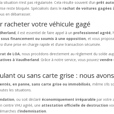
la situation n’est pas régularisée. Cela résulte souvent d’un
prêt aut
grise reste bloquée. Spécialisés dans le
rachat de voitures gagées 
vous en débarrasser.
r racheter votre véhicule gagé
dherland
, il est essentiel de faire appel à un
professionnel agréé
, 
e sous financement ou soumis à une opposition
, et vous propo
nsi d’une prise en charge rapide et d’une transaction sécurisée.
trat de LOA
, nous procédons directement au règlement du solde au
ratives à Vaudherland
. Grâce à notre service, vous pouvez
vendre 
ulant ou sans carte grise : nous avons
dentés, en panne, sans carte grise ou immobilisés
, même s’ils s
utes les situations.
ondation
, ou soit déclaré
économiquement irréparable
par votre 
un centre VHU agréé, une
attestation officielle de destruction
vou
émarches d’
indemnisation
.