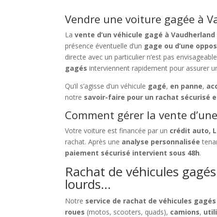
Vendre une voiture gagée à Va
La
vente d’un véhicule gagé à Vaudherland
présence éventuelle d’un
gage ou d’une oppos
directe avec un particulier n’est pas envisageabl
gagés
interviennent rapidement pour assurer u
Qu’il s’agisse d’un véhicule
gagé
,
en panne
,
ac
notre
savoir-faire pour un rachat sécurisé e
Comment gérer la vente d’une 
Votre voiture est financée par un
crédit auto, 
rachat. Après une
analyse personnalisée
tenan
paiement sécurisé intervient sous 48h
.
Rachat de véhicules gagés 
lourds…
Notre
service de rachat de véhicules gagé
roues
(motos, scooters, quads),
camions
,
util