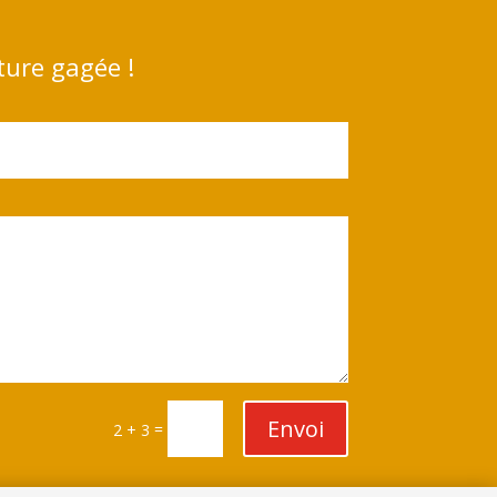
ture gagée !
Envoi
=
2 + 3