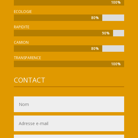
100%
100%
ECOLOGIE
80%
80%
RAPIDITE
90%
90%
CAMION
80%
80%
TRANSPARENCE
100%
100%
CONTACT