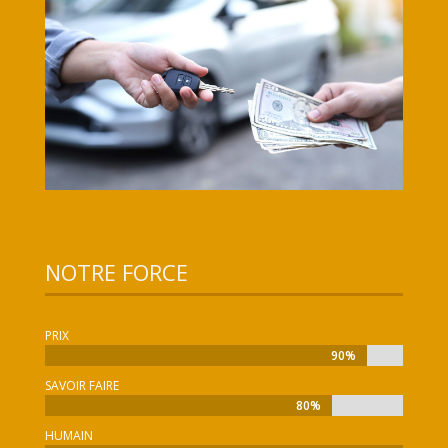
NOTRE FORCE
PRIX
90%
90%
SAVOIR FAIRE
80%
80%
HUMAIN