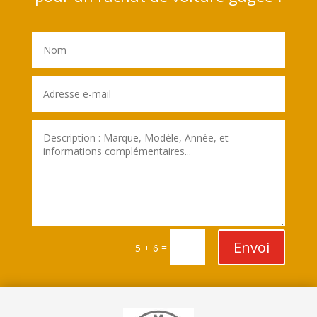
Envoi
=
5 + 6