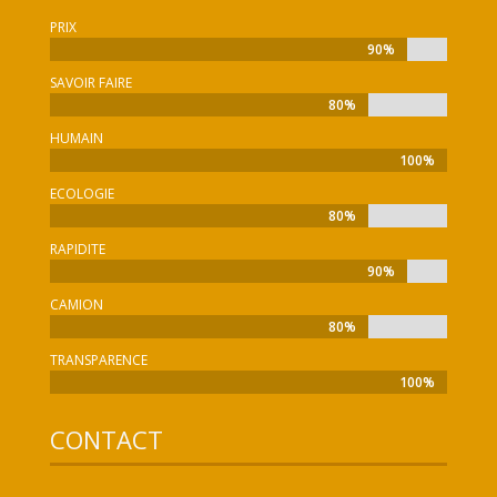
PRIX
90%
90%
SAVOIR FAIRE
80%
80%
HUMAIN
100%
100%
ECOLOGIE
80%
80%
RAPIDITE
90%
90%
CAMION
80%
80%
TRANSPARENCE
100%
100%
CONTACT