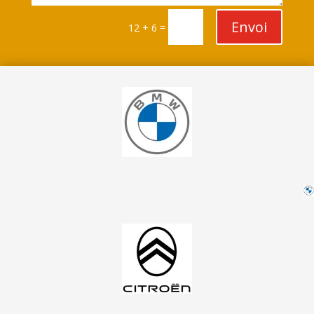
Envoi
=
12 + 6