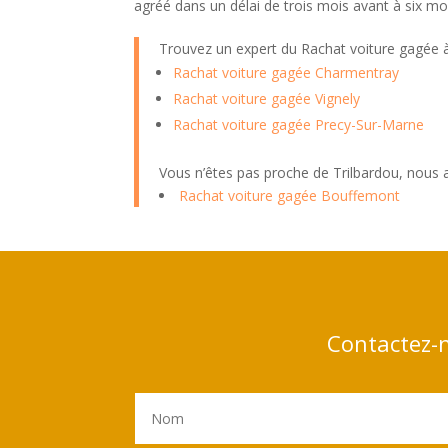
agréé dans un délai de trois mois avant à six mo
Trouvez un expert du Rachat voiture gagée
Rachat voiture gagée Charmentray
Rachat voiture gagée Vignely
Rachat voiture gagée Precy-Sur-Marne
Vous n’êtes pas proche de Trilbardou, nous
Rachat voiture gagée Bouffemont
Contactez-n