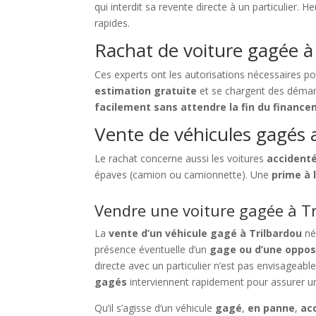
qui interdit sa revente directe à un particulier.
rapides.
Rachat de voiture gagée à 
Ces experts ont les autorisations nécessaires p
estimation gratuite
et se chargent des déma
facilement sans attendre la fin du financ
Vente de véhicules gagés 
Le rachat concerne aussi les voitures
accident
épaves (camion ou camionnette). Une
prime à 
Vendre une voiture gagée à Tr
La
vente d’un véhicule gagé à Trilbardou
né
présence éventuelle d’un
gage ou d’une oppos
directe avec un particulier n’est pas envisageabl
gagés
interviennent rapidement pour assurer u
Qu’il s’agisse d’un véhicule
gagé
,
en panne
,
ac