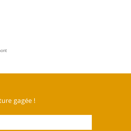
mont
ture gagée !