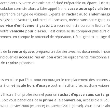
accablants. Si votre véhicule est déclaré irréparable ou épave, il n’est 
solution consiste alors à faire appel à une
casse auto spécialisée
o
reprendre ce type de voitures. Experts en
rachat auto endommag
s’agisse de voitures, utilitaires ou camions, même sans carte grise. 
service d’enlèvement gratuit
, à votre domicile ou sur le lieu de l
votre
véhicule pour pièces
, il est conseillé de comparer plusieurs 
prennent en compte le potentiel de réparation. L’état général et l’âge d
rs de la
vente épave
, préparez un dossier avec les documents importa
’indiquer les
accessoires en bon état
ou équipements fonctionnels 
 de reprise
proposée.
r mis en place par l’État pour encourager le remplacement des anciens
ur à un
véhicule hors d’usage
tout en facilitant l’achat d’une voitur
e véhicule à un professionnel pour un
rachat d’épave sans carte gr
 Soit vous bénéficiez de la
prime à la conversion
, accessible si vo
é avant janvier 2006 (essence) ou janvier 2011 (diesel). Vous devrez a