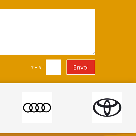
Envoi
=
7 + 6