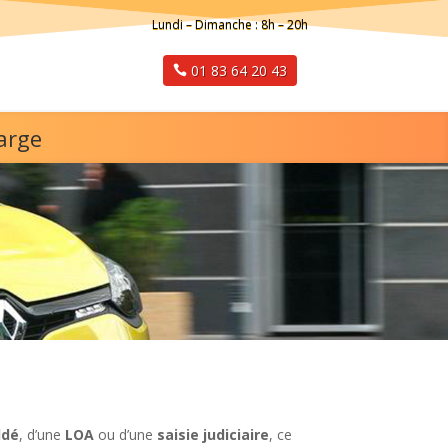
Lundi – Dimanche : 8h – 20h
01 83 64 20 43
arge
ldé
, d’une
LOA
ou d’une
saisie judiciaire
, ce