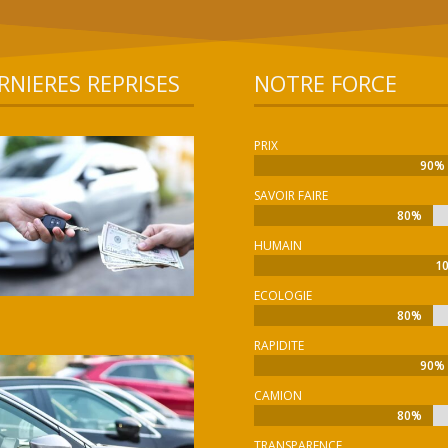
RNIERES REPRISES
NOTRE FORCE
PRIX
90%
90%
SAVOIR FAIRE
80%
80%
HUMAIN
1
1
ECOLOGIE
80%
80%
RAPIDITE
90%
90%
CAMION
80%
80%
TRANSPARENCE