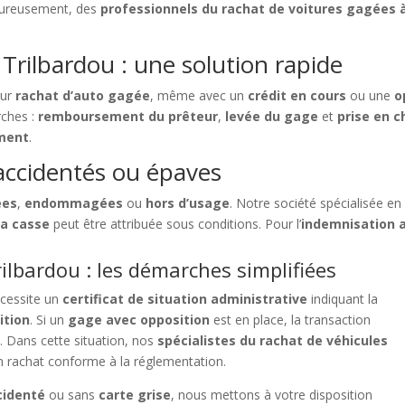
 Heureusement, des
professionnels du rachat de voitures gagées 
Trilbardou : une solution rapide
our
rachat d’auto gagée
, même avec un
crédit en cours
ou une
o
rches :
remboursement du prêteur
,
levée du gage
et
prise en c
ement
.
accidentés ou épaves
ées
,
endommagées
ou
hors d’usage
. Notre société spécialisée e
la casse
peut être attribuée sous conditions. Pour l’
indemnisation 
ilbardou : les démarches simplifiées
cessite un
certificat de situation administrative
indiquant la
ition
. Si un
gage avec opposition
est en place, la transaction
e. Dans cette situation, nos
spécialistes du rachat de véhicules
n rachat conforme à la réglementation.
cidenté
ou sans
carte grise
, nous mettons à votre disposition