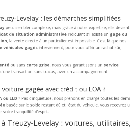
euzy-Levelay : les démarches simplifiées
lay
peut sembler complexe, mais grâce à notre expertise, elle devient
ficat de situation administrative
indiquant s’il existe un
gage ou
tion
, la vente directe à un particulier est impossible. C’est là que nos
de véhicules gagés
interviennent, pour vous offrir un rachat sûr,
denté
ou sans
carte grise
, nous vous garantissons un
service
ez d’une transaction sans tracas, avec un accompagnement
voiture gagée avec crédit ou LOA ?
OA ou LLD
? Pas d’inquiétude, nous prenons en charge toutes les déma
sée
basée sur le solde restant dû et l’état du véhicule, vous recevrez
r votre tranquillité d’esprit.
 Treuzy-Levelay : voitures, utilitaire