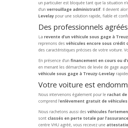
un particulier est bloquée tant que la situation 
d’un
verrouillage administratif
. Il devient al
Levelay
pour une solution rapide, fiable et con
Des professionnels agréés
La
revente d’un véhicule sous gage à Treu
reprenons des
véhicules encore sous crédit 
des caractéristiques précises de votre voiture.
En présence d’un
financement en cours ou d’
en menant les démarches de levée de gage aup
véhicule sous gage à Treuzy-Levelay
rapide
Votre voiture est endomma
Nous intervenons également pour le
rachat de
comprend l’
enlèvement gratuit de véhicule
Nous rachetons aussi des
véhicules fortem
sont
classés en perte totale par l’assuranc
centre VHU agréé, vous recevez une
attestatio