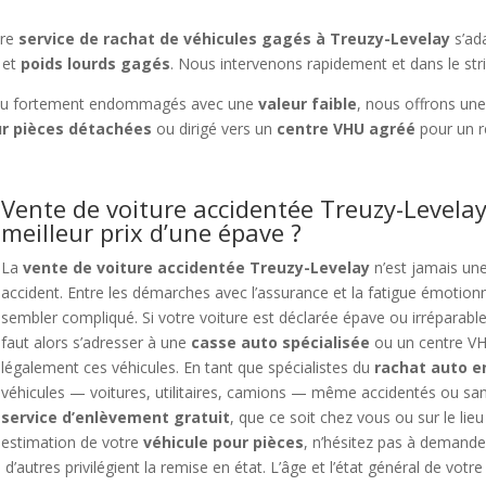
tre
service de rachat de véhicules gagés à Treuzy-Levelay
s’ada
et
poids lourds gagés
. Nous intervenons rapidement et dans le stri
u fortement endommagés avec une
valeur faible
, nous offrons un
r pièces détachées
ou dirigé vers un
centre VHU agréé
pour un r
Vente de voiture accidentée Treuzy-Levela
meilleur prix d’une épave ?
La
vente de voiture accidentée Treuzy-Levelay
n’est jamais une
accident. Entre les démarches avec l’assurance et la fatigue émotionne
sembler compliqué. Si votre voiture est déclarée épave ou irréparable, l
faut alors s’adresser à une
casse auto spécialisée
ou un centre VHU
légalement ces véhicules. En tant que spécialistes du
rachat auto
véhicules — voitures, utilitaires, camions — même accidentés ou sans
service d’enlèvement gratuit
, que ce soit chez vous ou sur le lieu
estimation de votre
véhicule pour pièces
, n’hésitez pas à demander
, d’autres privilégient la remise en état. L’âge et l’état général de votr