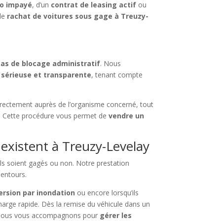
to impayé
, d’un
contrat de leasing actif
ou
 de
rachat de voitures sous gage à Treuzy-
cas de blocage administratif
. Nous
 sérieuse et transparente
, tenant compte
ectement auprès de l’organisme concerné, tout
. Cette procédure vous permet de
vendre un
existent à Treuzy-Levelay
’ils soient gagés ou non. Notre prestation
lentours.
rsion par inondation
ou encore lorsqu’ils
arge rapide. Dès la remise du véhicule dans un
, nous vous accompagnons pour
gérer les