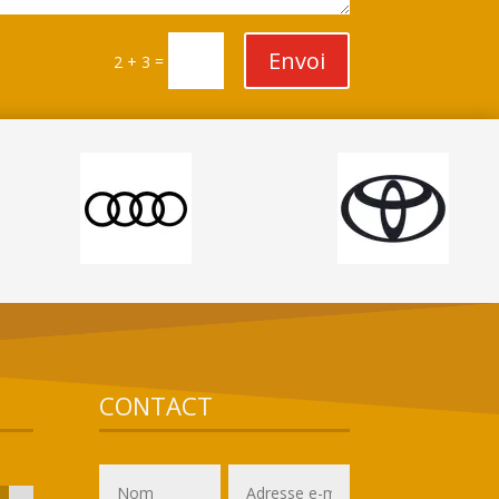
Envoi
=
2 + 3
CONTACT