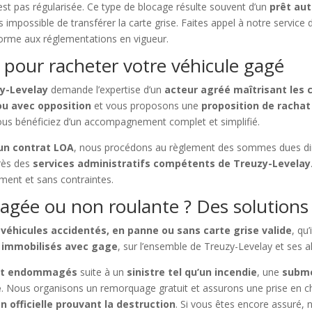
n’est pas régularisée. Ce type de blocage résulte souvent d’un
prêt au
ors impossible de transférer la carte grise. Faites appel à notre service
forme aux réglementations en vigueur.
 pour racheter votre véhicule gagé
zy-Levelay
demande l’expertise d’un
acteur agréé maîtrisant les 
ou avec opposition
et vous proposons une
proposition de rachat
 Vous bénéficiez d’un accompagnement complet et simplifié.
un contrat LOA
, nous procédons au règlement des sommes dues dir
rès des
services administratifs compétents de Treuzy-Levelay
ment et sans contraintes.
gée ou non roulante ? Des solutions 
 véhicules accidentés, en panne ou sans carte grise valide
, qu
s immobilisés avec gage
, sur l’ensemble de Treuzy-Levelay et ses a
ent endommagés
suite à un
sinistre tel qu’un incendie
, une
subme
e
. Nous organisons un remorquage gratuit et assurons une prise en ch
n officielle prouvant la destruction
. Si vous êtes encore assuré