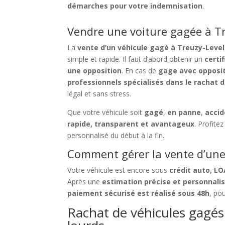
démarches pour votre indemnisation
.
Vendre une voiture gagée à Tr
La
vente d’un véhicule gagé à Treuzy-Leve
simple et rapide. Il faut d’abord obtenir un
certi
une opposition
. En cas de
gage avec opposi
professionnels spécialisés dans le rachat 
légal et sans stress.
Que votre véhicule soit
gagé
,
en panne
,
acci
rapide, transparent et avantageux
. Profit
personnalisé du début à la fin.
Comment gérer la vente d’une 
Votre véhicule est encore sous
crédit auto, L
Après une
estimation précise et personnali
paiement sécurisé est réalisé sous 48h
, pou
Rachat de véhicules gagés à