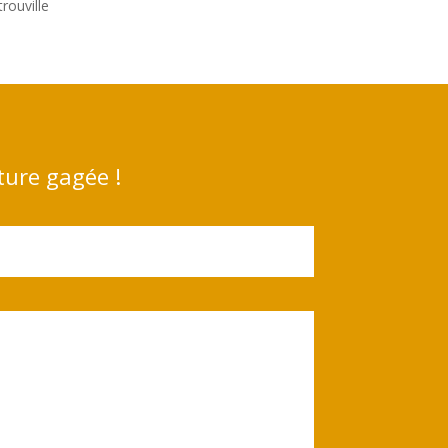
rouville
ture gagée !