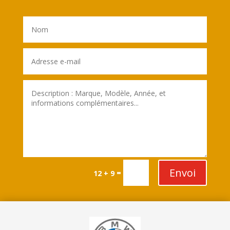
Envoi
=
12 + 9