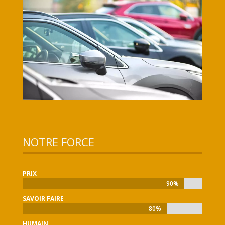
NOTRE FORCE
PRIX
90%
90%
SAVOIR FAIRE
80%
80%
HUMAIN