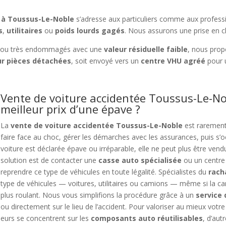
s à Toussus-Le-Noble
s’adresse aux particuliers comme aux professio
s
,
utilitaires
ou
poids lourds gagés
. Nous assurons une prise en ch
ou très endommagés avec une
valeur résiduelle faible
, nous pro
r pièces détachées
, soit envoyé vers un
centre VHU agréé
pour 
Vente de voiture accidentée Toussus-Le-No
meilleur prix d’une épave ?
La
vente de voiture accidentée Toussus-Le-Noble
est rarement 
faire face au choc, gérer les démarches avec les assurances, puis 
voiture est déclarée épave ou irréparable, elle ne peut plus être vendu
solution est de contacter une
casse auto spécialisée
ou un centre 
reprendre ce type de véhicules en toute légalité. Spécialistes du
rac
type de véhicules — voitures, utilitaires ou camions — même si la car
plus roulant. Nous vous simplifions la procédure grâce à un
service
ou directement sur le lieu de l’accident. Pour valoriser au mieux votr
neurs se concentrent sur les
composants auto réutilisables
, d’aut