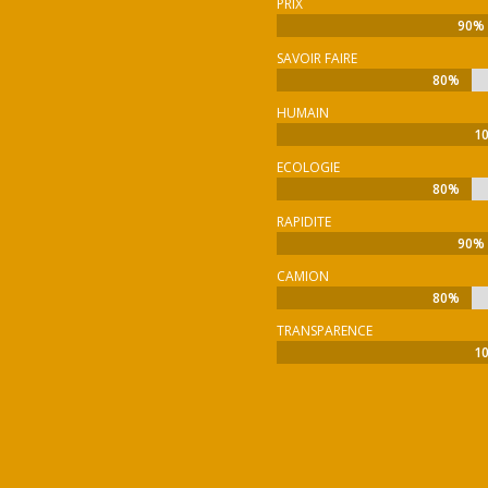
PRIX
90%
90%
SAVOIR FAIRE
80%
80%
HUMAIN
1
1
ECOLOGIE
80%
80%
RAPIDITE
90%
90%
CAMION
80%
80%
TRANSPARENCE
1
1