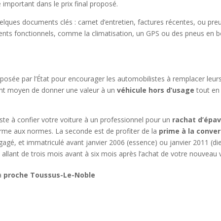
e important dans le prix final proposé.
elques documents clés : carnet d’entretien, factures récentes, ou preuv
ts fonctionnels, comme la climatisation, un GPS ou des pneus en bon
oposée par l’État pour encourager les automobilistes à remplacer leur
lent moyen de donner une valeur à un
véhicule hors d’usage
tout en 
iste à confier votre voiture à un professionnel pour un
rachat d’épav
orme aux normes. La seconde est de profiter de la
prime à la conver
gagé, et immatriculé avant janvier 2006 (essence) ou janvier 2011 (di
allant de trois mois avant à six mois après l’achat de votre nouveau 
 à
proche Toussus-Le-Noble