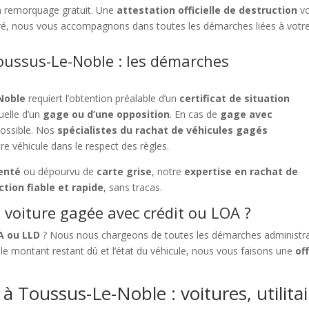
n remorquage gratuit. Une
attestation officielle de destruction
vo
suré, nous vous accompagnons dans toutes les démarches liées à votr
oussus-Le-Noble : les démarches
Noble
requiert l’obtention préalable d’un
certificat de situation
uelle d’un
gage ou d’une opposition
. En cas de
gage avec
mpossible. Nos
spécialistes du rachat de véhicules gagés
re véhicule dans le respect des règles.
enté
ou dépourvu de
carte grise
, notre
expertise en rachat de
ction fiable et rapide
, sans tracas.
voiture gagée avec crédit ou LOA ?
A ou LLD
? Nous nous chargeons de toutes les démarches administrati
e montant restant dû et l’état du véhicule, nous vous faisons une
of
à Toussus-Le-Noble : voitures, utilitai