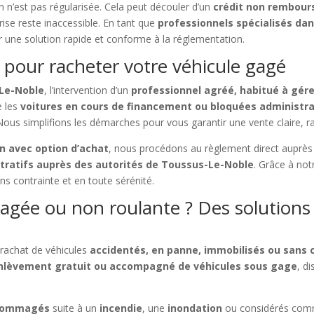
on n’est pas régularisée. Cela peut découler d’un
crédit non rembour
grise reste inaccessible. En tant que
professionnels spécialisés da
 une solution rapide et conforme à la réglementation.
 pour racheter votre véhicule gagé
-Le-Noble
, l’intervention d’un
professionnel agréé, habitué à gére
e les
voitures en cours de financement ou bloquées administr
 Nous simplifions les démarches pour vous garantir une vente claire, ra
on avec option d’achat
, nous procédons au règlement direct auprè
tratifs auprès des autorités de Toussus-Le-Noble
. Grâce à n
ns contrainte et en toute sérénité.
gée ou non roulante ? Des solutions 
 rachat de véhicules
accidentés, en panne, immobilisés ou sans 
nlèvement gratuit ou accompagné de véhicules sous gage
, d
ndommagés
suite à un
incendie
, une
inondation
ou considérés co