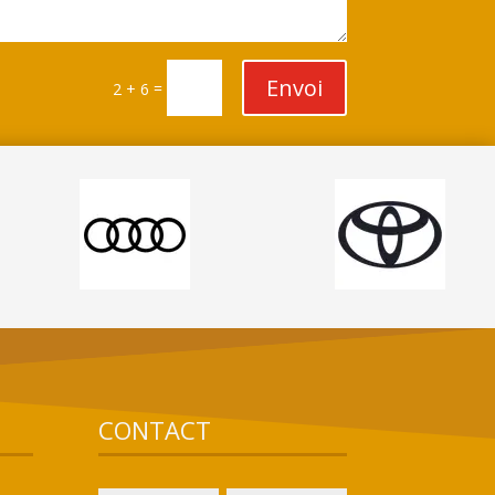
Envoi
=
2 + 6
CONTACT