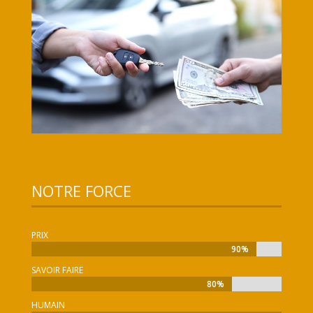
NOTRE FORCE
PRIX
90%
90%
SAVOIR FAIRE
80%
80%
HUMAIN