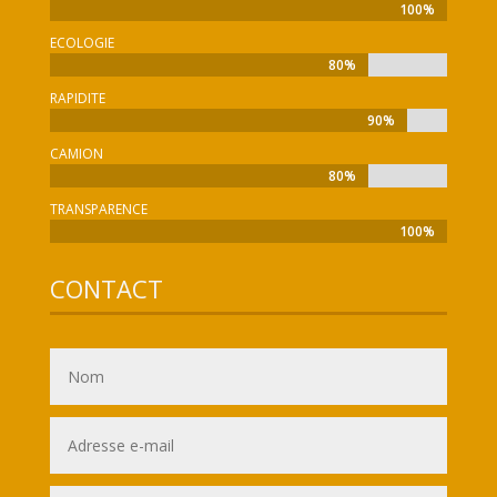
100%
100%
ECOLOGIE
80%
80%
RAPIDITE
90%
90%
CAMION
80%
80%
TRANSPARENCE
100%
100%
CONTACT