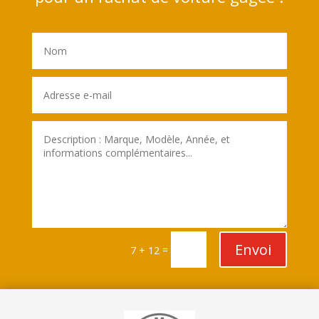
Envoi
=
7 + 12