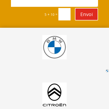
Envoi
=
5 + 10