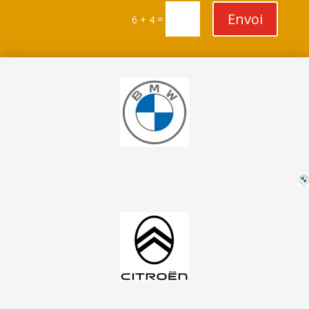
Envoi
=
6 + 4