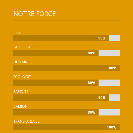
NOTRE FORCE
PRIX
90%
90%
SAVOIR FAIRE
80%
80%
HUMAIN
100%
100%
ECOLOGIE
80%
80%
RAPIDITE
90%
90%
CAMION
80%
80%
TRANSPARENCE
100%
100%