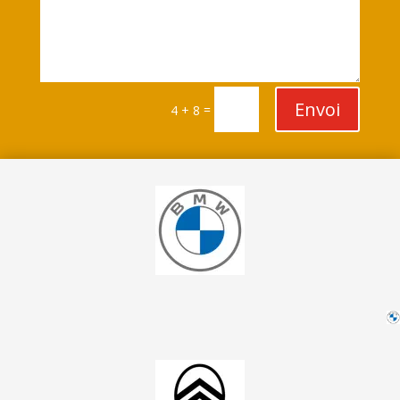
Envoi
=
4 + 8