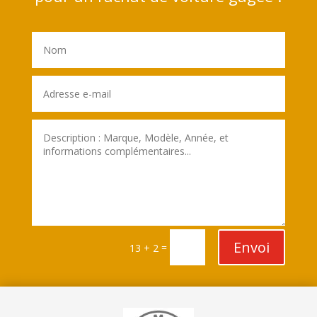
Envoi
=
13 + 2