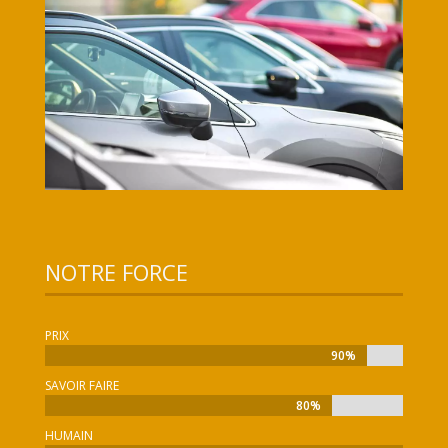
NOTRE FORCE
PRIX
90%
90%
SAVOIR FAIRE
80%
80%
HUMAIN