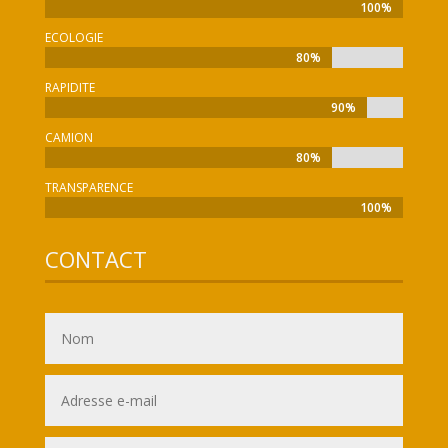
100%
100%
ECOLOGIE
80%
80%
RAPIDITE
90%
90%
CAMION
80%
80%
TRANSPARENCE
100%
100%
CONTACT