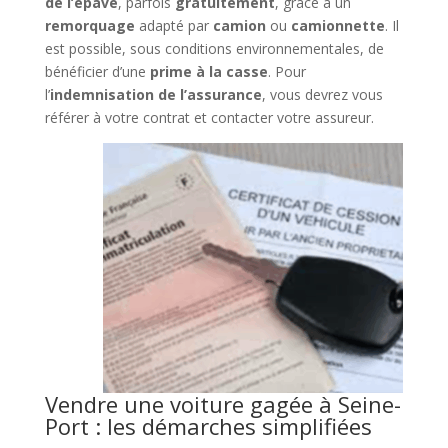
de l’épave
, parfois
gratuitement
, grâce à un
remorquage
adapté par
camion
ou
camionnette
. Il
est possible, sous conditions environnementales, de
bénéficier d’une
prime à la casse
. Pour
l’
indemnisation de l’assurance
, vous devrez vous
référer à votre contrat et contacter votre assureur.
Vendre une voiture gagée à Seine-
Port : les démarches simplifiées