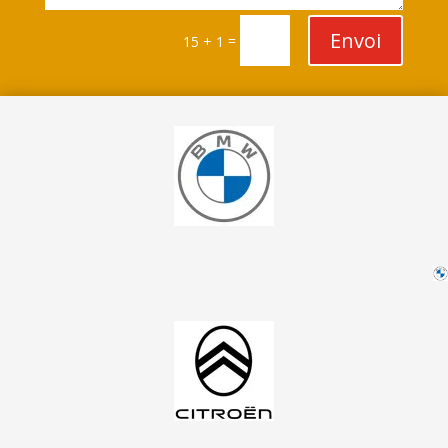
Envoi
=
15 + 1