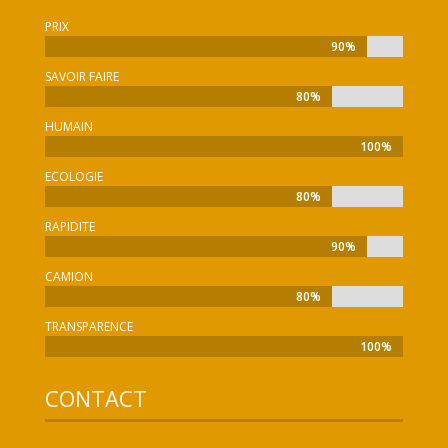
PRIX
90%
90%
SAVOIR FAIRE
80%
80%
HUMAIN
100%
100%
ECOLOGIE
80%
80%
RAPIDITE
90%
90%
CAMION
80%
80%
TRANSPARENCE
100%
100%
CONTACT