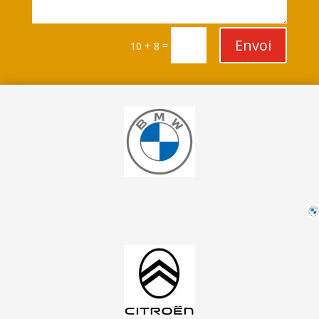
Envoi
=
10 + 8