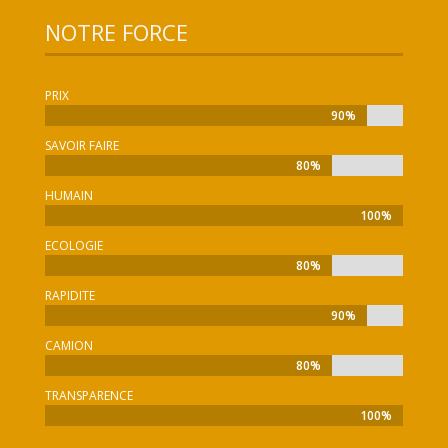
NOTRE FORCE
PRIX
90%
90%
SAVOIR FAIRE
80%
80%
HUMAIN
100%
100%
ECOLOGIE
80%
80%
RAPIDITE
90%
90%
CAMION
80%
80%
TRANSPARENCE
100%
100%