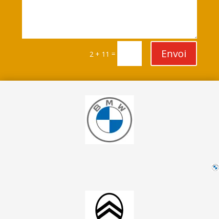
Envoi
=
2 + 11