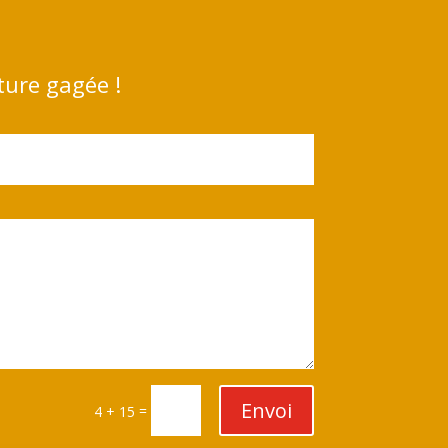
ture gagée !
Envoi
=
4 + 15