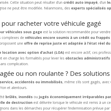
arisée. Cette situation peut résulter d’un
crédit auto impayé
, d’un
le
 grise ne peut être modifiée. Néanmoins, des
experts spécialisés o
 pour racheter votre véhicule gagé
our véhicules sous gage
est la solution recommandée pour vendre vo
rs complexes de
véhicules encore soumis à un crédit ou frappés
s proposent une
offre de reprise juste et adaptée à l’état réel du
 location avec option d’achat (LOA)
est encore actif, ces profes
 en charge les formalités pour lever les
obstacles administratifs
ans complication.
gée ou non roulante ? Des solutions 
 service, accidentés ou immobilisés
, même s’ils sont gagés, avec 
Yon et alentours.
été
brûlés
,
inondés
ou
jugés économiquement irréparables par
elle de destruction
est délivrée lorsque le véhicule est remis à un c
ons dans les démarches pour récupérer l’indemnisation prévue par v