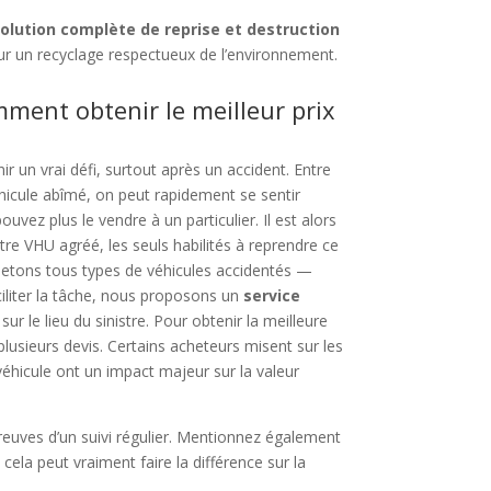
olution complète de reprise et destruction
r un recyclage respectueux de l’environnement.
mment obtenir le meilleur prix
ir un vrai défi, surtout après un accident. Entre
éhicule abîmé, on peut rapidement se sentir
uvez plus le vendre à un particulier. Il est alors
re VHU agréé, les seuls habilités à reprendre ce
hetons tous types de véhicules accidentés —
ciliter la tâche, nous proposons un
service
ur le lieu du sinistre. Pour obtenir la meilleure
 plusieurs devis. Certains acheteurs misent sur les
u véhicule ont un impact majeur sur la valeur
preuves d’un suivi régulier. Mentionnez également
ela peut vraiment faire la différence sur la