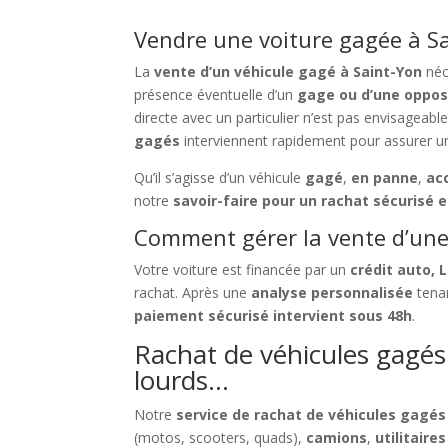
Vendre une voiture gagée à Sa
La
vente d’un véhicule gagé à Saint-Yon
néc
présence éventuelle d’un
gage ou d’une oppos
directe avec un particulier n’est pas envisageabl
gagés
interviennent rapidement pour assurer u
Qu’il s’agisse d’un véhicule
gagé
,
en panne
,
ac
notre
savoir-faire pour un rachat sécurisé e
Comment gérer la vente d’une 
Votre voiture est financée par un
crédit auto, 
rachat. Après une
analyse personnalisée
tenan
paiement sécurisé intervient sous 48h
.
Rachat de véhicules gagés à
lourds…
Notre
service de rachat de véhicules gagés
(motos, scooters, quads),
camions
,
utilitaires