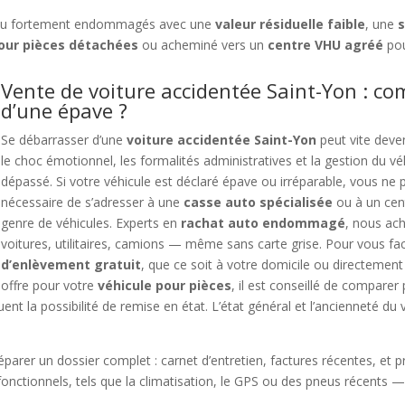
u fortement endommagés avec une
valeur résiduelle faible
, une
s
ur pièces détachées
ou acheminé vers un
centre VHU agréé
pou
Vente de voiture accidentée Saint-Yon : co
d’une épave ?
Se débarrasser d’une
voiture accidentée Saint-Yon
peut vite deven
le choc émotionnel, les formalités administratives et la gestion du v
dépassé. Si votre véhicule est déclaré épave ou irréparable, vous ne po
nécessaire de s’adresser à une
casse auto spécialisée
ou à un cent
genre de véhicules. Experts en
rachat auto endommagé
, nous ac
voitures, utilitaires, camions — même sans carte grise. Pour vous fa
d’enlèvement gratuit
, que ce soit à votre domicile ou directement s
offre pour votre
véhicule pour pièces
, il est conseillé de comparer
luent la possibilité de remise en état. L’état général et l’ancienneté d
éparer un dossier complet : carnet d’entretien, factures récentes, et 
ctionnels, tels que la climatisation, le GPS ou des pneus récents — c