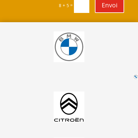
Envoi
=
8 + 5