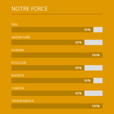
NOTRE FORCE
PRIX
90%
90%
SAVOIR FAIRE
80%
80%
HUMAIN
100%
100%
ECOLOGIE
80%
80%
RAPIDITE
90%
90%
CAMION
80%
80%
TRANSPARENCE
100%
100%