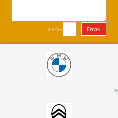
Envoi
=
3 + 15