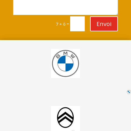
Envoi
=
7 + 6