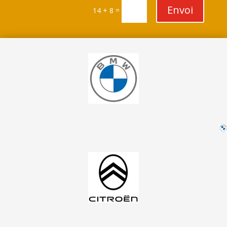
Envoi
=
14 + 8